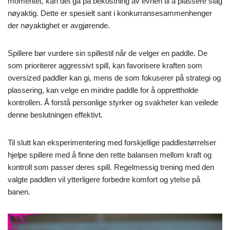
momentet, kan det gå på bekostning av evnen til å plassere slag
nøyaktig. Dette er spesielt sant i konkurransesammenhenger
der nøyaktighet er avgjørende.
Spillere bør vurdere sin spillestil når de velger en paddle. De
som prioriterer aggressivt spill, kan favorisere kraften som
oversized paddler kan gi, mens de som fokuserer på strategi og
plassering, kan velge en mindre paddle for å opprettholde
kontrollen. Å forstå personlige styrker og svakheter kan veilede
denne beslutningen effektivt.
Til slutt kan eksperimentering med forskjellige paddlestørrelser
hjelpe spillere med å finne den rette balansen mellom kraft og
kontroll som passer deres spill. Regelmessig trening med den
valgte paddlen vil ytterligere forbedre komfort og ytelse på
banen.