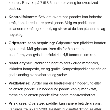
kontroll. En vekt på 7 til 8,5 unser er vanlig for oversized
paddler.
Kontrollfaktorer:
Selv om oversized paddler kan forbedre
kraft, kan de redusere presisjonen. Velg en paddle som
balanserer kraft og kontroll, og sikrer at du kan plassere slag
nøyaktig.
Gripstørrelsens betydning:
Gripstørrelsen påvirker komfort
og kontroll. Mål gripstørrelsen din for å sikre en tett
passform, vanligvis i området 4 til 4,5 tommer i omkrets.
Materialtyper:
Paddler er laget av forskjellige materialer,
inkludert kompositt, tre og grafitt. Komposittpaddler gir ofte en
god blanding av holdbarhet og ytelse.
Vektbalanse:
Vurder om du foretrekker en hode-tung eller
balansert paddle. En hode-tung paddle kan gi mer kraft,
mens en balansert paddle tilbyr bedre manøvrerbarhet.
Prisklasse:
Oversized paddler kan variere betydelig i pris,
vanligvis fra $50 til $200. Bestem budsjettet ditt og se etter