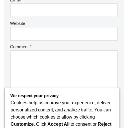
Website
Comment
*
We respect your privacy
Cookies help us improve your experience, deliver
personalized content, and analyze traffic. You can
choose which cookies to allow by clicking
Customize
. Click
Accept All
to consent or
Reject
Save my name, email, and website in this browser for the