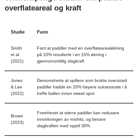
overflateareal og kraft
Studie
Funn
Smith
Fant at paddler med en overflatearealøkning
et al.
på 10% resulterte i en 15% økning i
(2021)
gjennomsnittlig slagkraft.
Jones
Demonstrerte at spillere som brukte oversized
& Lee
paddler hadde en 20% høyere suksessrate i å
(2022)
treffe ballen innen sweet spot.
Fremhevet at større paddler kan redusere
Brown
innvirkningen av mishits, og bevare
(2023)
slagkraften med opptil 30%.