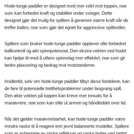
Hode-tunge paddler er designet med mer vekt mot toppen, noe
som kan forbedre kraft og stabilitet under svinger. Dette
designet gjør det mulig for spillere å generere større kraft når de
treffer ballen, noe som gjør det egnet for aggressive spillestiler.
Spillere som bruker hode-tunge paddler opplever ofte forbedret
ballkontroll og økt spinnpotensial. Den ekstra vekten ved hodet
kan hjelpe til med å utføre spinnslag mer effektivt, noe som gir
bedre plassering og bedrag mot motstanderne.
Imidlertid, selv om hode-tunge paddler tilbyr disse fordelene, kan
de føre til potensielle tretthetsproblemer under langvarig spill.
Den økte vekten på toppen kan kreve mer innsats for å
manøvrere, noe som kan slite ut armen og håndleddet over tid.
Når det gjelder manøvrerbarhet, kan hode-tunge paddler være
mindre raske til å reagere enn jevnt balanserte modeller. Spillere
som er avhengige av raske reflekser og raske bytter ved nettet