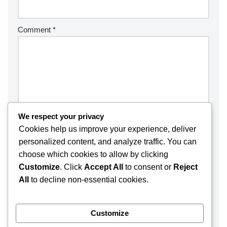
Comment
*
We respect your privacy
Cookies help us improve your experience, deliver
personalized content, and analyze traffic. You can
choose which cookies to allow by clicking
Customize
. Click
Accept All
to consent or
Reject
Save my name, email, and website in this browser for the
All
to decline non-essential cookies.
next time I comment.
Customize