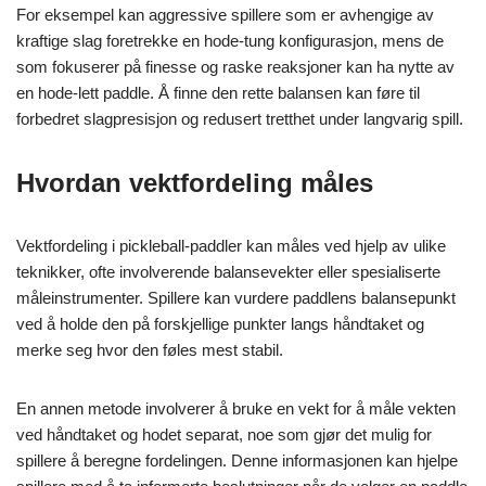
For eksempel kan aggressive spillere som er avhengige av
kraftige slag foretrekke en hode-tung konfigurasjon, mens de
som fokuserer på finesse og raske reaksjoner kan ha nytte av
en hode-lett paddle. Å finne den rette balansen kan føre til
forbedret slagpresisjon og redusert tretthet under langvarig spill.
Hvordan vektfordeling måles
Vektfordeling i pickleball-paddler kan måles ved hjelp av ulike
teknikker, ofte involverende balansevekter eller spesialiserte
måleinstrumenter. Spillere kan vurdere paddlens balansepunkt
ved å holde den på forskjellige punkter langs håndtaket og
merke seg hvor den føles mest stabil.
En annen metode involverer å bruke en vekt for å måle vekten
ved håndtaket og hodet separat, noe som gjør det mulig for
spillere å beregne fordelingen. Denne informasjonen kan hjelpe